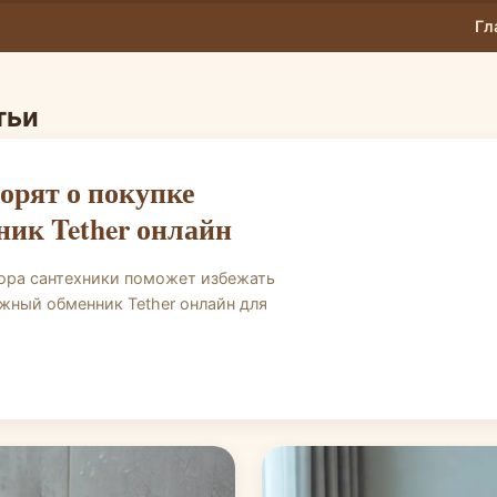
Гл
тьи
рнет-магазин сантехники
ворят о покупке
ник Tether онлайн
бора сантехники поможет избежать
ежный обменник Tether онлайн для