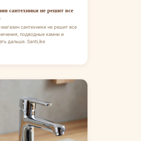
зин сантехники не решит все
ь
-магазин сантехники не решит все
ничения, подводные камни и
ать дальше. SantLike